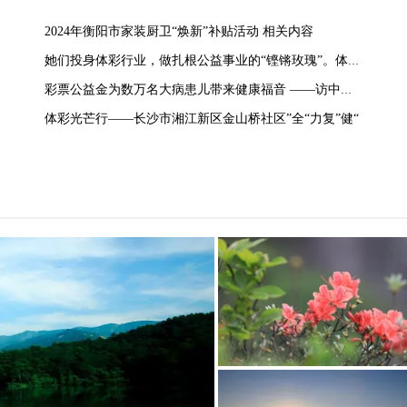
2024年衡阳市家装厨卫“焕新”补贴活动 相关内容
她们投身体彩行业，做扎根公益事业的“铿锵玫瑰”。体彩岗位上，她们用责任彰显担当；公益道路上，她们用微光传递温暖。
彩票公益金为数万名大病患儿带来健康福音 ——访中国红十字基金会医疗救助部副部长仰卓子
体彩光芒行——长沙市湘江新区金山桥社区”全“力复”健“
南岳衡山四时佳景--
南岳衡山四时佳景--