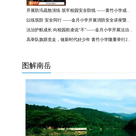
开展防汛疏散演练 筑牢校园安全防线 ——黄竹小学成功开展防汛应急演练活动
以练筑防 安全同行 ——金月小学开展消防安全讲座暨火灾逃生演练活动
法治护航成长 向校园欺凌说“不”——金月小学开展法治进校园专题活动
高举队旗跟党走，做新时代好少年 黄竹小学隆重举行2026年少先队新队员入队仪式
图解南岳