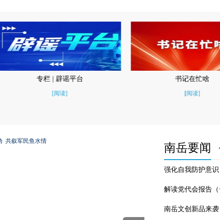
书记在忙啥
区长在忙啥
[阅读]
[阅读]
南岳要闻
强化自我防护意识
解读党代会报告（
南岳文创新品来袭