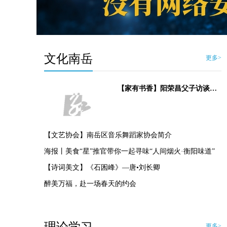
文化南岳
更多>
【家有书香】阳荣昌父子访谈录：一门两代艺盆栽 苑中佳景自天开
【文艺协会】南岳区音乐舞蹈家协会简介
海报丨美食“星”推官带你一起寻味“人间烟火·衡阳味道”
【诗词美文】《石囷峰》—唐•刘长卿
醉美万福，赴一场春天的约会
更多>