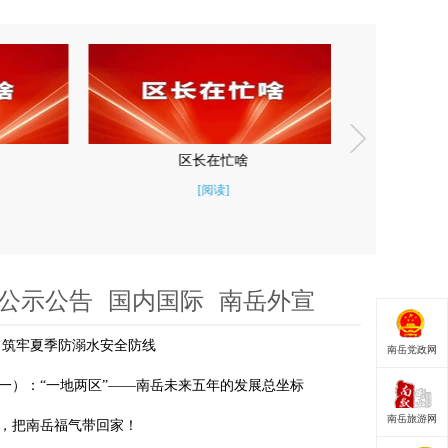
学习二十届四中全会精神
树立和践
[阅读]
公示公告
国内国际
南岳外宣
 筑牢夏季防溺水安全防线
南岳党政网
一）：“一地两区”——南岳未来五年的发展总坐标
南岳旅游网
，把南岳福气带回家！