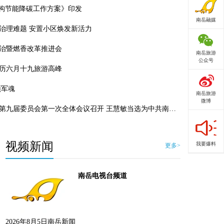
机构节能降碳工作方案》印发
南岳融媒
治理难题 安置小区焕发新活力
治暨燃香改革推进会
南岳旅游
公众号
历六月十九旅游高峰
颂军魂
南岳旅游
微博
南岳区召开香铺整治暨燃香改革推进会
中国共产党南岳区第九届委员会第一次全体会议召开 王慧敏当选为中共南岳区委书记
视频新闻
我要爆料
更多>
南岳电视台频道
2026年8月5日南岳新闻