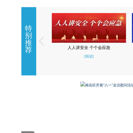
特
别
推
安全 个个会应急
专栏 | 辟谣平台
荐
[阅读]
[阅读]