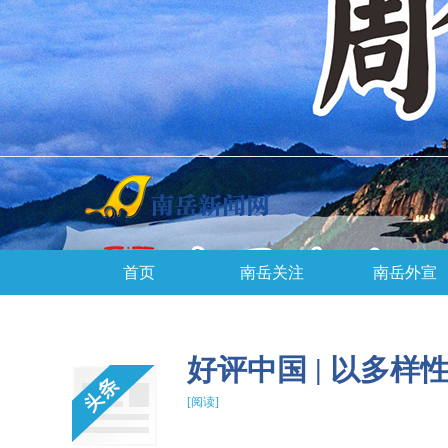
首页
南岳关注
南岳外宣
好评中国 | 以多
[阅读]