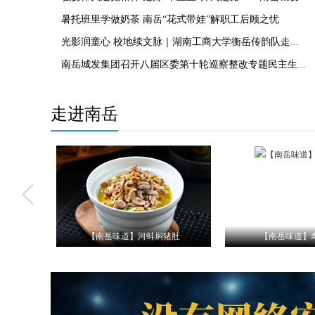
暑托班里学做奶茶 南岳“花式带娃”解职工后顾之忧
光影润童心 校地续文脉｜湖南工商大学衡岳传韵队走进福田铺中心学校研习衡山影子戏
南岳城发集团召开八届区委第十轮巡察整改专题民主生活会
走进南岳
猪肚
【南岳味道】寿岳豆腐
【南岳味道】竹