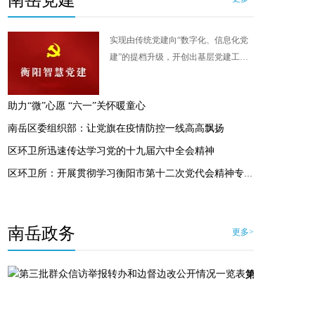
南岳党建
实现由传统党建向“数字化、信息化党
建”的提档升级，开创出基层党建工作
智慧教育、智慧管理和智慧服务的新局
面，提升各级党组织和党员干部的执行
助力“微”心愿 “六一”关怀暖童心
力、基层党组织的组织力、各级党组织
和党员干部的服务力，提高基层党建科
南岳区委组织部：让党旗在疫情防控一线高高飘扬
学化水平和服务群众水平。
区环卫所迅速传达学习党的十九届六中全会精神
区环卫所：开展贯彻学习衡阳市第十二次党代会精神专题宣讲
南岳政务
更多>
第三批群众信访举报转办和边督边改公开情况一览表