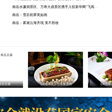
南岳水濂洞景区、万寿大鼎景区携手入驻新华网“飞阅中国·景区通”
南岳：雪后初霁美如画
南岳：雾凇云海齐现 美不胜收
香富贵肉
【南岳味道】酒席棋子肉
【南岳