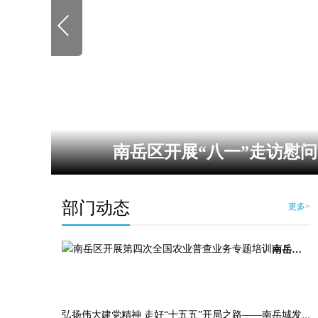
情
聚焦党代会 | 中国共产党南
幕
部门动态
更多>
南岳区开展第四次全国农业普查业务专题培训
弘扬伟大建党精神 走好“十五五”开局之路——南岳城发集团党支部赴欧阳海烈士纪念馆开展庆祝建党105周年主题党日活动