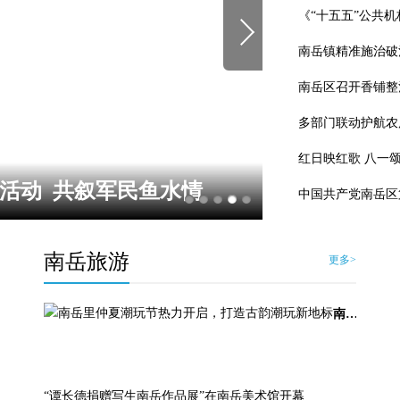
《“十五五”公共
南岳镇精准施治破
南岳区召开香铺整
多部门联动护航农
红日映红歌 八一
岳区第九次代表大会胜利闭
南岳旅游
更多>
南岳里仲夏潮玩节热力开启，打造古韵潮玩新地标
“谭长德捐赠写生南岳作品展”在南岳美术馆开幕