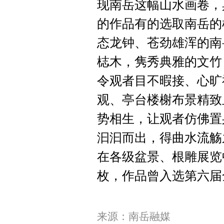
现南岳这幅山水画卷，
的作品有的选取南岳的
态龙钟、苍劲雄浑的南
梽木，隽秀典雅的文竹
令观者目不暇接、心旷
观、亭台楼榭布景精致
势相生，让观者仿佛置
汩汩而出，得曲水流觞
在各级盆景、根雕展览
枚，作品曾入选第六届
来源：南岳融媒