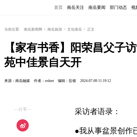
首页
南岳关注
南岳要闻
部门动态
视
便民服务
当前位置:
南岳新闻网
>
南岳旅游
>
文化南岳
>
正文
【家有书香】阳荣昌父子访谈
苑中佳景自天开
来源：南岳融媒
作者：rednet
编辑：彭俊
2024-07-09 11:19:12
—分享—
采访者语录：
●我从事盆景创作已