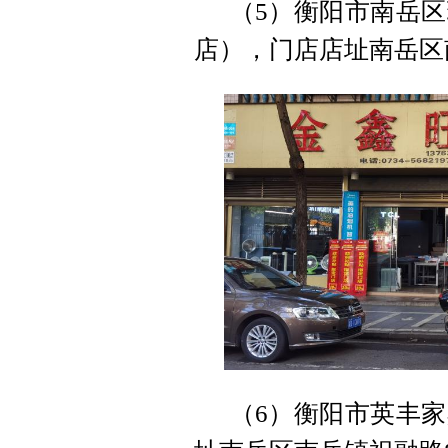
（5）衡阳市南岳
店），门店店址南岳区
（6）衡阳市英丰