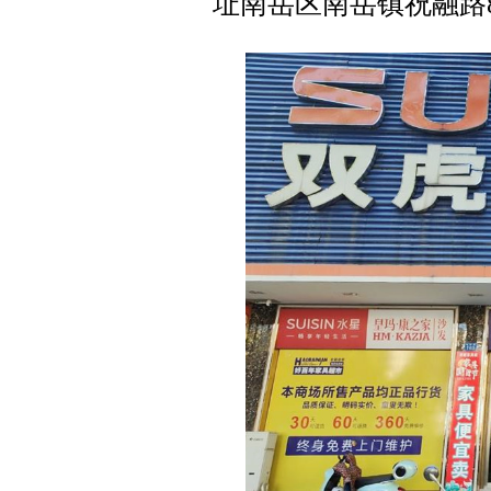
址南岳区南岳镇祝融路8