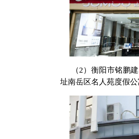
（2）衡阳市铭鹏
址南岳区名人苑度假公寓