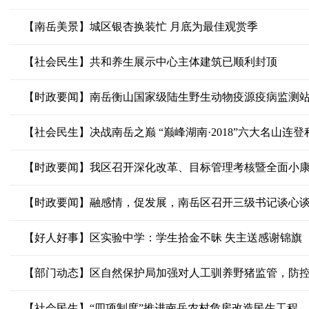
【南岳美景】城区银杏换装忙 月底为最佳观赏季
【社会民生】共和养生展示中心主体建筑已顺利封顶
【时政要闻】南岳衡山国家级陆生野生动物疫源疫病监测
【社会民生】决战南岳之巅 “巅峰湖南·2018”六大名山连
【时政要闻】我区召开深化改革、目标管理考核暨全面小康
【时政要闻】融感情，促发展，南岳区召开三级书记谈心
【好人好事】区实验中学：学生拾金不昧 失主送感谢锦旗
【部门动态】区自然保护局加强对人工驯养野猪监管，防
【社会民生】“四项制度”推进南岳农村危房改造民生工程