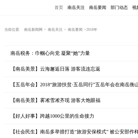
首页
南岳关注
南岳要闻
部门动态
视
便民服务
当前位置:
南岳新闻网
>
南岳关注
>
南岳要闻
>2018年
南岳税务：巾帼心向党 凝聚“她”力量
【南岳美景】云海邂逅日落 游客流连忘返
【五岳年会】2018“旅游扶贫·五岳同行”五岳年会在南岳衡
【南岳美景】雾凇雪凇齐现 游客大饱眼福
【好人好事】跨越1000公里的生命接力
【社会民生】南岳多举措打造“旅游安保模式” 被公安部作