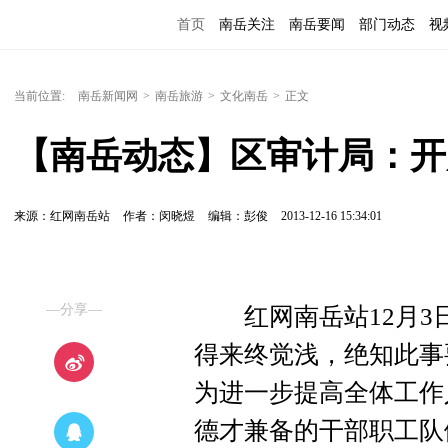
首页
南岳关注
南岳要闻
部门动态
视
便民服务
当前位置:
南岳新闻网
>
南岳旅游
>
文化南岳
>
正文
【南岳动态】区审计局：开
来源：红网南岳站
作者：闵晓煜
编辑：彭俊
2013-12-16 15:34:01
—分享—
红网南岳站12月3日讯
得来终觉浅，绝知此事
为进一步提高全体工作
德才兼备的干部职工队