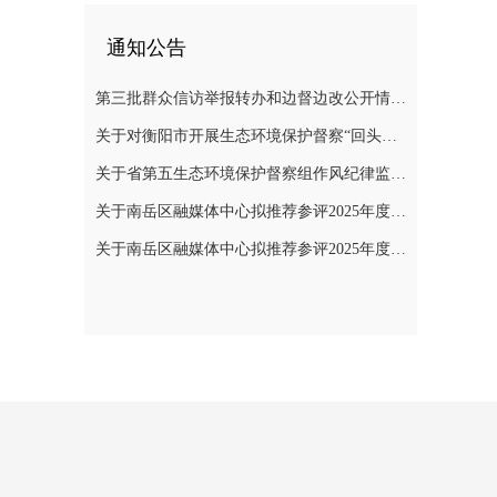
通知公告
第三批群众信访举报转办和边督边改公开情况一览表
关于对衡阳市开展生态环境保护督察“回头看”的公告
关于省第五生态环境保护督察组作风纪律监督举报方式的公告
关于南岳区融媒体中心拟推荐参评2025年度“湖南广播电视奖”县融专项奖评选作品的公示
关于南岳区融媒体中心拟推荐参评2025年度湖南新闻奖作品的公示