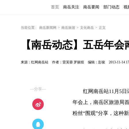
首页
南岳关注
南岳要闻
部门动态
视
当前位置:
南岳新闻网
>
南岳旅游
>
文化南岳
>
正文
【南岳动态】五岳年会
来源：红网南岳站
作者：雷芙蓉 罗丽煜
编辑：彭俊
2013-11-14 17
—分享—
红网南岳站11月5日讯
年会上，南岳区旅游局首
粉丝“围观”分享，这种