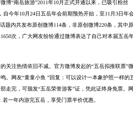
“南岳旅游”2011年10月正式开通以来，已吸引粉丝
示，自今年10月24日五岳年会前期预热开始，至11月3日年
话题内共发布原创微博114条，非原创微博220条，其中
论1650次，广大网友纷纷通过微博表达了自己对本届五岳
关注热情依旧不减。官方微博发起的“五岳拟推联票”
鸣。网友“童童小鱼 ”回复：可以设计一本象护照一样的
部走完，可颁发“五岳荣誉游客”证，凭此证终身免票。
建议：若一年内游完五岳，享受门票半价优惠。