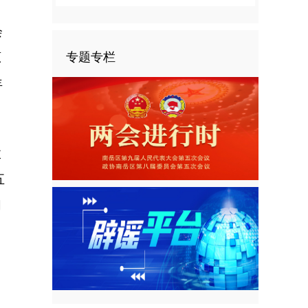
会
专题专栏
原
年
微
五
网