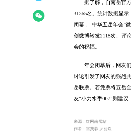
据了解，自南岳官方微博
31365名。统计数据显
闭幕，“中华五岳年会”微
创微博转发2115次、评
会的祝福。
年会闭幕后，网友们的
讨论引发了网友的强烈共
岳联票。若凭票将五岳全
友“小力水手007”则
来源：红网南岳站
作者：雷芙蓉 罗丽煜