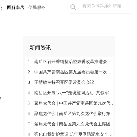
习
图解南岳
便民服务
新闻资讯
1
南岳区召开香铺整治暨燃香改革推进会
2
中国共产党南岳区第九届委员会第一次全体会议召开 王慧敏当选为中共南岳区委书记
3
王慧敏主持召开区委常委会会议
4
南岳区开展“八一”走访慰问活动 共叙军民鱼水情
岳
5
聚焦党代会 | 中国共产党南岳区第九次代表大会胜利闭幕
大
6
聚焦党代会 | 南岳区第九次党代会举行第二次全体会议
7
聚焦党代会 | 南岳区第九次党代会主席团举行第五次会议
8
强化自我防护意识 筑牢夏季防溺水安全防线