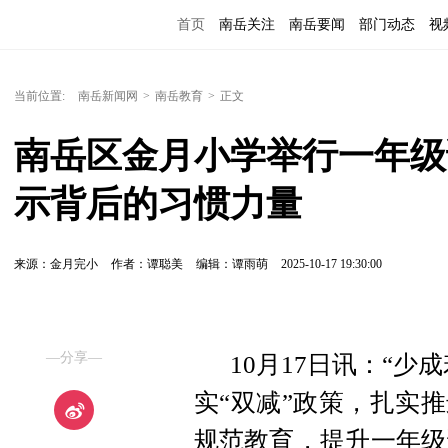
首页
南岳关注
南岳要闻
部门动态
视
便民服务
当前位置:
南岳新闻网
>
南岳教育
>
正文
南岳区金月小学举行一年级
示背后的习惯力量
来源：金月完小
作者：谭聪美
编辑：谭雨萌
2025-10-17 19:30:00
—分享—
10月17日讯：“
实“双减”政策，扎实
规范教育，提升一年级