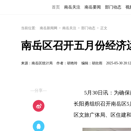
首页
南岳关注
南岳要闻
部门动态
视
当前位置:
南岳新闻网
>
南岳关注
>
部门动态
>
正文
南岳区召开五月份经济
来源：南岳区统计局
作者：胡艳玲
编辑：胡欣雨
2025-05-30 20:1
—分享—
5月30日讯：为确
长阳勇组织召开南岳区5
区文旅广体局、区住建