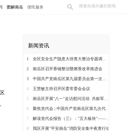
习
图解南岳
便民服务
新闻资讯
1
全区安全生产隐患大排查大整治专题调度会召开
2
南岳区召开香铺整治暨燃香改革推进会
3
中国共产党南岳区第九届委员会第一次全体会议召开 王慧敏当选为中共南岳区委书记
4
王慧敏主持召开区委常委会会议
区
5
南岳区开展“八一”走访慰问活动 共叙军民鱼水情
、
6
聚焦党代会 | 中国共产党南岳区第九次代表大会胜利闭幕
7
解读党代会报告（三）：“五大板块”——南岳未来五年的空间蓝图
8
我区开展“平安南岳”消防安全集中夜查行动