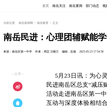
首页
南岳关注
南岳要闻
部门动态
视
便民服务
当前位置:
南岳新闻网
>
南岳教育
>
正文
南岳民进：心理团辅赋能学
来源：南岳区第一中学
作者：周苡 汪晓兰
编辑：彭俊
2025-05-23 17:54:58
—分享—
5月23日讯：
为心灵
民进南岳区总支“减压
活动走进南岳区第一中
互动与深度体验相结合