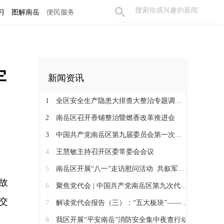
习
图解南岳
便民服务
牢
新闻资讯
1
全区安全生产隐患大排查大整治专题调度会召开
2
南岳区召开香铺整治暨燃香改革推进会
3
中国共产党南岳区第九届委员会第一次全体会议召开 王慧敏当选为中共南岳区委书记
4
王慧敏主持召开区委常委会会议
5
南岳区开展“八一”走访慰问活动 共叙军民鱼水情
故
6
聚焦党代会 | 中国共产党南岳区第九次代表大会胜利闭幕
交
7
解读党代会报告（三）：“五大板块”——南岳未来五年的空间蓝图
8
我区开展“平安南岳”消防安全集中夜查行动