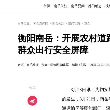
首页
南岳关注
南岳要闻
部门动态
视
当前位置:
南岳新闻网
>
南岳关注
>
部门动态
>
正文
衡阳南岳：开展农村道
群众出行安全屏障
来源：南岳融媒
作者：阳修民 胡建军
编辑：彭俊
2025-03-23 19:1
—分享—
3月23日讯：
为切实
的发生，3月21日，南
通运输局等职能部门，