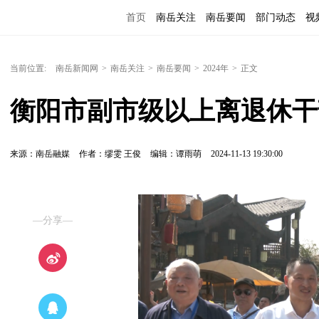
首页
南岳关注
南岳要闻
部门动态
视
便民服务
当前位置:
南岳新闻网
>
南岳关注
>
南岳要闻
>
2024年
>
正文
衡阳市副市级以上离退休干
来源：南岳融媒
作者：缪雯 王俊
编辑：谭雨萌
2024-11-13 19:30:00
—分享—