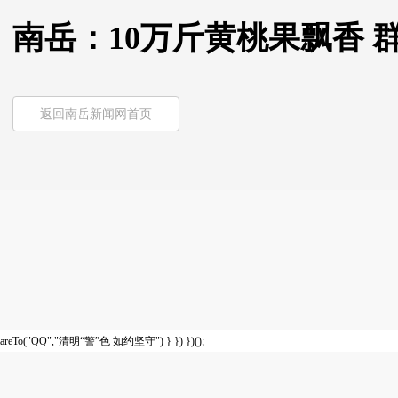
南岳：10万斤黄桃果飘香 
返回南岳新闻网首页
areTo("QQ","清明“警”色 如约坚守") } }) })();