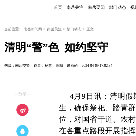
首页
南岳关注
南岳要闻
部门动态
视
便民服务
当前位置:
南岳新闻网
>
南岳关注
>
部门动态
>
正文
清明“警”色  如约坚守
来源：南岳交警
作者：杨慧
编辑：谭雨萌
2024-04-09 17:02:34
—分享—
4月9日讯：清明
生，确保祭祀、踏青群
位，对国省干道、农村
在各重点路段开展指挥