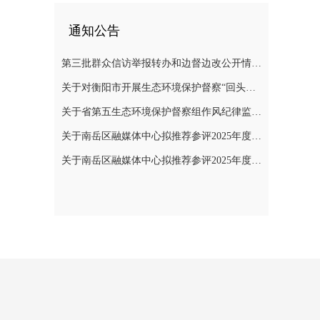
通知公告
第三批群众信访举报转办和边督边改公开情况一览表
关于对衡阳市开展生态环境保护督察“回头看”的公告
关于省第五生态环境保护督察组作风纪律监督举报方式的公告
关于南岳区融媒体中心拟推荐参评2025年度“湖南广播电视奖”县融专项奖评选作品的公示
关于南岳区融媒体中心拟推荐参评2025年度湖南新闻奖作品的公示