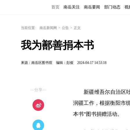
首页
南岳关注
南岳要闻
部门动态
视
当前位置:
南岳新闻网
>
公告
>
正文
我为鄯善捐本书
来源：南岳区图书馆
编辑：彭俊
2024-04-17 14:53:18
—分享—
新疆维吾尔自治区
润疆工作，根据衡阳市统
本书”图书捐赠活动。