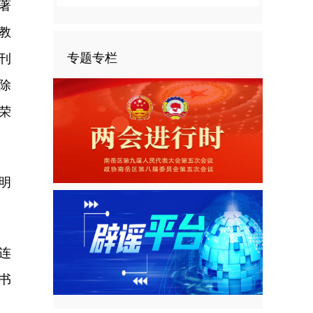
著
教
专题专栏
刊
除
荣
明
连
书