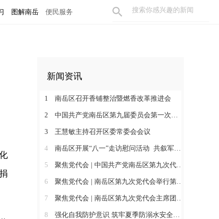
习
图解南岳
便民服务
新闻资讯
1
南岳区召开香铺整治暨燃香改革推进会
2
中国共产党南岳区第九届委员会第一次全体会议召开 王慧敏当选为中共南岳区委书记
3
王慧敏主持召开区委常委会会议
4
南岳区开展“八一”走访慰问活动 共叙军民鱼水情
化
5
聚焦党代会 | 中国共产党南岳区第九次代表大会胜利闭幕
捐
6
聚焦党代会 | 南岳区第九次党代会举行第二次全体会议
7
聚焦党代会 | 南岳区第九次党代会主席团举行第五次会议
8
强化自我防护意识 筑牢夏季防溺水安全防线