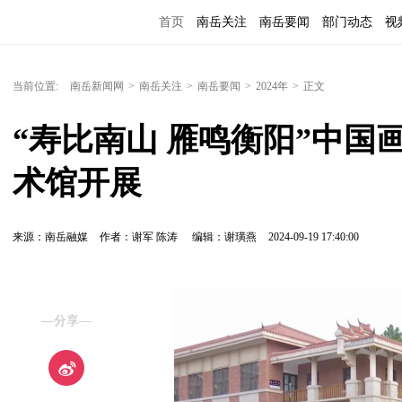
首页
南岳关注
南岳要闻
部门动态
视
便民服务
当前位置:
南岳新闻网
>
南岳关注
>
南岳要闻
>
2024年
>
正文
“寿比南山 雁鸣衡阳”中
术馆开展
来源：南岳融媒
作者：谢军 陈涛
编辑：谢璜燕
2024-09-19 17:40:00
—分享—