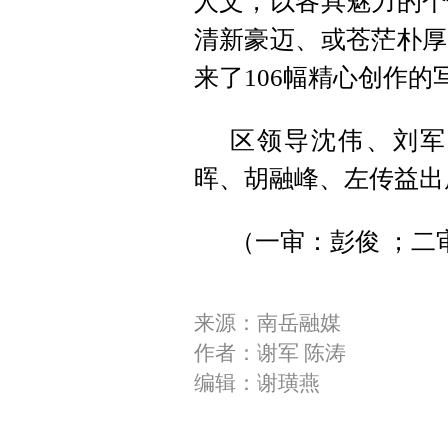
人文，以各具魅力的个
清新豪迈、或苍茫朴厚
来了106幅精心创作的
区领导沈伟、刘军
晖、胡融峰、左传益出
（一审：彭俊 ；二
来源：南岳融媒
作者：谢军 陈涛
编辑：谢璜燕