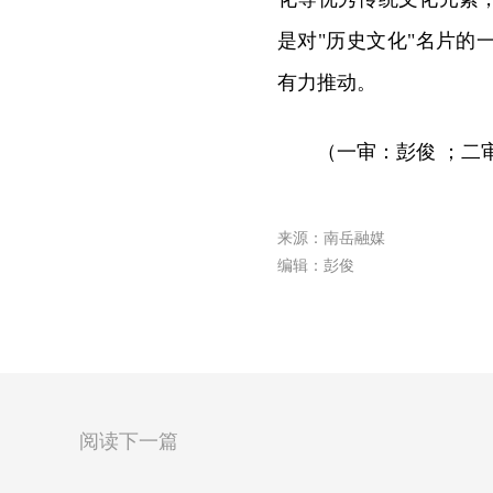
是对"历史文化"名片
有力推动。
（一审：彭俊 ；二
来源：南岳融媒
编辑：彭俊
阅读下一篇