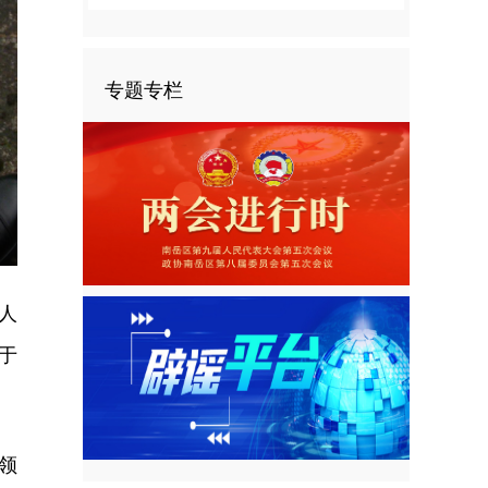
专题专栏
nter
ullscreen
人
于
领