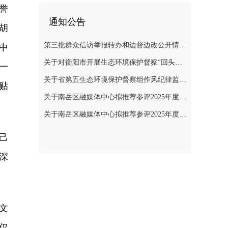
誉
通知公告
胡
第三批群众信访举报转办和边督边改公开情况一览表
中
关于对衡阳市开展生态环境保护督察“回头看”的公告
一
关于省第五生态环境保护督察组作风纪律监督举报方式的公告
贴
关于南岳区融媒体中心拟推荐参评2025年度“湖南广播电视奖”县融专项奖评选作品的公示
关于南岳区融媒体中心拟推荐参评2025年度湖南新闻奖作品的公示
己
深
文
仅