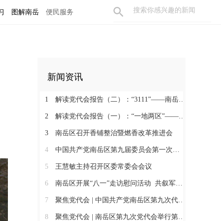
习
图解南岳
便民服务
新闻资讯
1
解读党代会报告（二）：“3111”——南岳未来五年的硬核目标
2
解读党代会报告（一）：“一地两区”——南岳未来五年的发展总坐标
3
南岳区召开香铺整治暨燃香改革推进会
4
中国共产党南岳区第九届委员会第一次全体会议召开 王慧敏当选为中共南岳区委书记
5
王慧敏主持召开区委常委会会议
6
南岳区开展“八一”走访慰问活动 共叙军民鱼水情
7
聚焦党代会 | 中国共产党南岳区第九次代表大会胜利闭幕
8
聚焦党代会 | 南岳区第九次党代会举行第二次全体会议