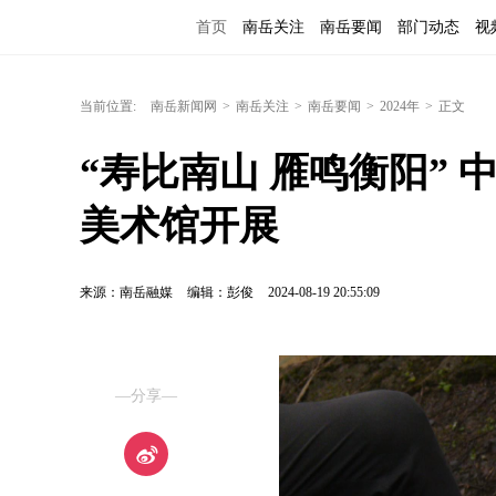
首页
南岳关注
南岳要闻
部门动态
视
当前位置:
南岳新闻网
>
南岳关注
>
南岳要闻
>
2024年
>
正文
“寿比南山 雁鸣衡阳”
美术馆开展
来源：南岳融媒
编辑：彭俊
2024-08-19 20:55:09
—分享—