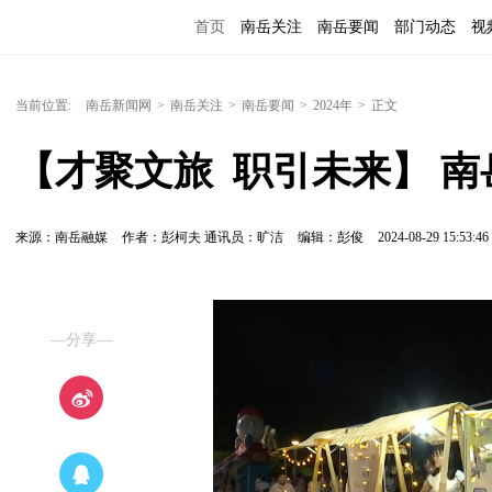
首页
南岳关注
南岳要闻
部门动态
视
便民服务
当前位置:
南岳新闻网
>
南岳关注
>
南岳要闻
>
2024年
>
正文
【才聚文旅  职引未来】 
来源：南岳融媒
作者：彭柯夫 通讯员：旷洁
编辑：彭俊
2024-08-29 15:53:46
—分享—