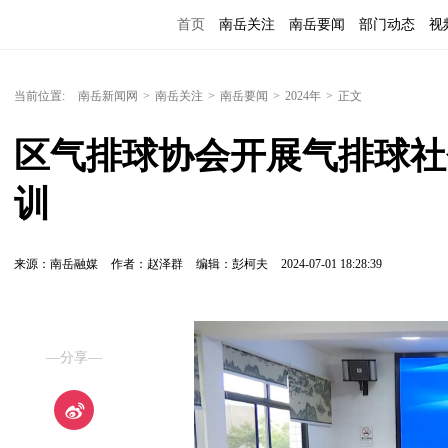
首页
南岳关注
南岳要闻
部门动态
视
便民服务
当前位置:
南岳新闻网
>
南岳关注
>
南岳要闻
>
2024年
>
正文
区气排球协会开展气排球社
训
来源：南岳融媒
作者：赵泽群
编辑：彭柯夫
2024-07-01 18:28:39
—分享—