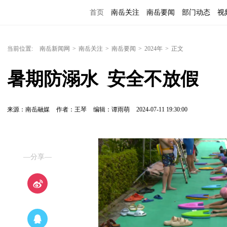
首页
南岳关注
南岳要闻
部门动态
视
便民服务
当前位置:
南岳新闻网
>
南岳关注
>
南岳要闻
>
2024年
>
正文
暑期防溺水  安全不放假
来源：南岳融媒
作者：王琴
编辑：谭雨萌
2024-07-11 19:30:00
—分享—