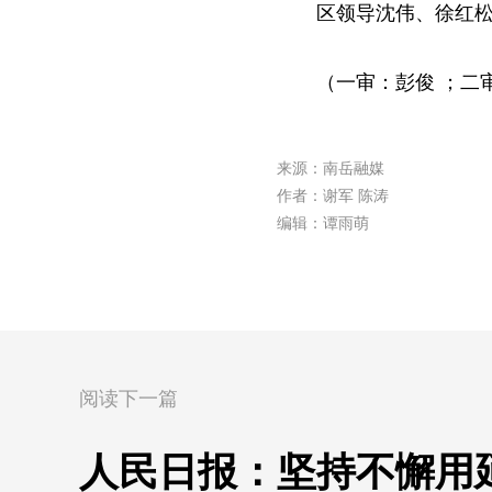
区领导沈伟、徐红
（一审：彭俊 ；二
来源：南岳融媒
作者：谢军 陈涛
编辑：谭雨萌
阅读下一篇
人民日报：坚持不懈用