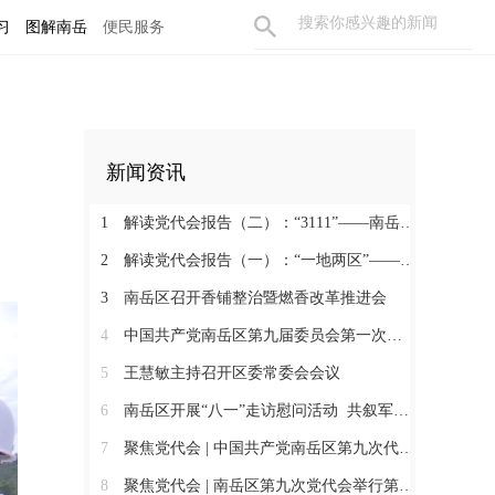
习
图解南岳
便民服务
新闻资讯
1
解读党代会报告（二）：“3111”——南岳未来五年的硬核目标
2
解读党代会报告（一）：“一地两区”——南岳未来五年的发展总坐标
3
南岳区召开香铺整治暨燃香改革推进会
4
中国共产党南岳区第九届委员会第一次全体会议召开 王慧敏当选为中共南岳区委书记
5
王慧敏主持召开区委常委会会议
6
南岳区开展“八一”走访慰问活动 共叙军民鱼水情
7
聚焦党代会 | 中国共产党南岳区第九次代表大会胜利闭幕
8
聚焦党代会 | 南岳区第九次党代会举行第二次全体会议