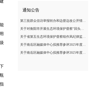
建
通知公告
第三批群众信访举报转办和边督边改公开情况一览表
能
关于对衡阳市开展生态环境保护督察“回头看”的公告
用
关于省第五生态环境保护督察组作风纪律监督举报方式的公告
级
关于南岳区融媒体中心拟推荐参评2025年度“湖南广播电视奖”县融专项奖评选作品的公示
关于南岳区融媒体中心拟推荐参评2025年度湖南新闻奖作品的公示
下
瓶
指
。