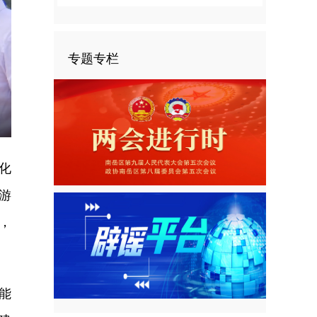
专题专栏
nter
ullscreen
化
游
，
能