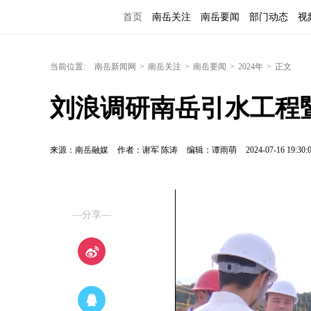
首页
南岳关注
南岳要闻
部门动态
视
当前位置:
南岳新闻网
>
南岳关注
>
南岳要闻
>
2024年
>
正文
刘浪调研南岳引水工程
来源：南岳融媒
作者：谢军 陈涛
编辑：谭雨萌
2024-07-16 19:30:
—分享—