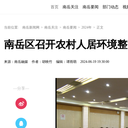
首页
南岳关注
南岳要闻
部门动态
视
便民服务
当前位置:
南岳新闻网
>
南岳关注
>
南岳要闻
>
2024年
>
正文
南岳区召开农村人居环境整
来源：南岳融媒
作者：胡映竹
编辑：谭雨萌
2024-06-19 19:30:00
—分享—