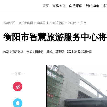
首页
南岳关注
南岳要闻
部门动态
视
便民服务
当前位置:
南岳新闻网
>
南岳关注
>
南岳要闻
>
2024年
>
正文
衡阳市智慧旅游服务中心将
来源：南岳融媒
作者：阳修民
编辑：谭雨萌
2024-06-12 19:30:00
—分享—