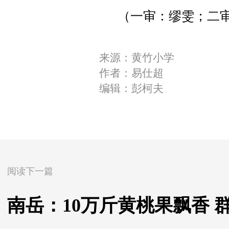
（一审：缪雯；二审
来源：黄竹小学
作者：易仕超
编辑：彭柯夫
阅读下一篇
南岳：10万斤黄桃果飘香 