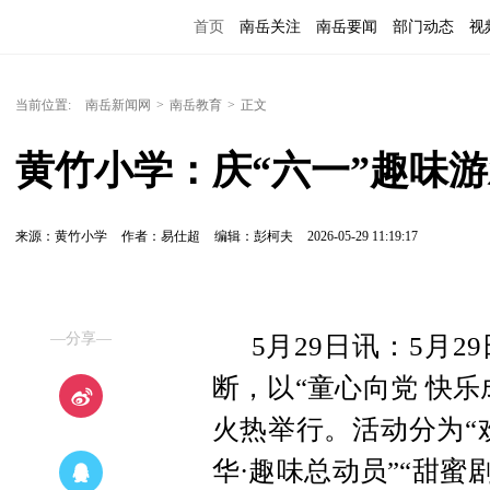
首页
南岳关注
南岳要闻
部门动态
视
便民服务
当前位置:
南岳新闻网
>
南岳教育
>
正文
黄竹小学：庆“六一”趣味
来源：黄竹小学
作者：易仕超
编辑：彭柯夫
2026-05-29 11:19:17
—分享—
5月29日讯：5月
断，以“童心向党 快乐
火热举行。活动分为“
华·趣味总动员”“甜蜜