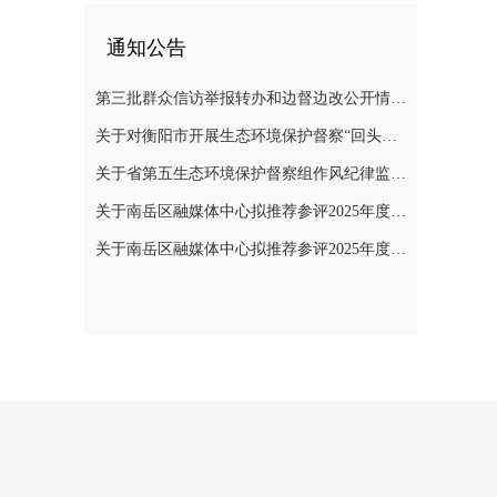
通知公告
第三批群众信访举报转办和边督边改公开情况一览表
关于对衡阳市开展生态环境保护督察“回头看”的公告
关于省第五生态环境保护督察组作风纪律监督举报方式的公告
关于南岳区融媒体中心拟推荐参评2025年度“湖南广播电视奖”县融专项奖评选作品的公示
关于南岳区融媒体中心拟推荐参评2025年度湖南新闻奖作品的公示