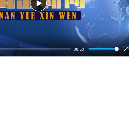
Play
08:50
E
f