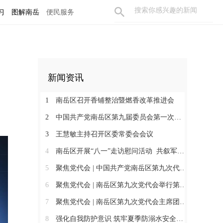
习
图解南岳
便民服务
新闻资讯
1
南岳区召开香铺整治暨燃香改革推进会
2
中国共产党南岳区第九届委员会第一次全体会议召开 王慧敏当选为中共南岳区委书记
3
王慧敏主持召开区委常委会会议
4
南岳区开展“八一”走访慰问活动 共叙军民鱼水情
5
聚焦党代会 | 中国共产党南岳区第九次代表大会胜利闭幕
6
聚焦党代会 | 南岳区第九次党代会举行第二次全体会议
7
聚焦党代会 | 南岳区第九次党代会主席团举行第五次会议
8
强化自我防护意识 筑牢夏季防溺水安全防线