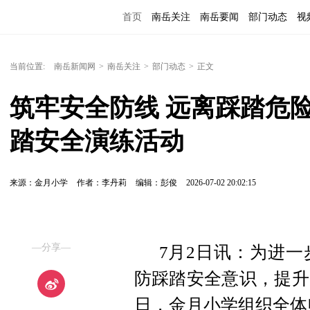
首页
南岳关注
南岳要闻
部门动态
视
便民服务
当前位置:
南岳新闻网
>
南岳关注
>
部门动态
>
正文
筑牢安全防线 远离踩踏危
踏安全演练活动
来源：金月小学
作者：李丹莉
编辑：彭俊
2026-07-02 20:02:15
—分享—
7月2日讯：为进
防踩踏安全意识，提升
日，金月小学组织全体