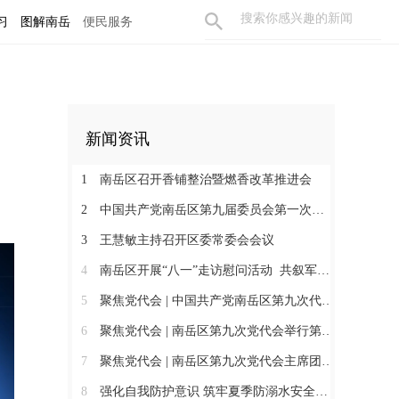
习
图解南岳
便民服务
新闻资讯
1
南岳区召开香铺整治暨燃香改革推进会
2
中国共产党南岳区第九届委员会第一次全体会议召开 王慧敏当选为中共南岳区委书记
3
王慧敏主持召开区委常委会会议
4
南岳区开展“八一”走访慰问活动 共叙军民鱼水情
5
聚焦党代会 | 中国共产党南岳区第九次代表大会胜利闭幕
6
聚焦党代会 | 南岳区第九次党代会举行第二次全体会议
7
聚焦党代会 | 南岳区第九次党代会主席团举行第五次会议
8
强化自我防护意识 筑牢夏季防溺水安全防线