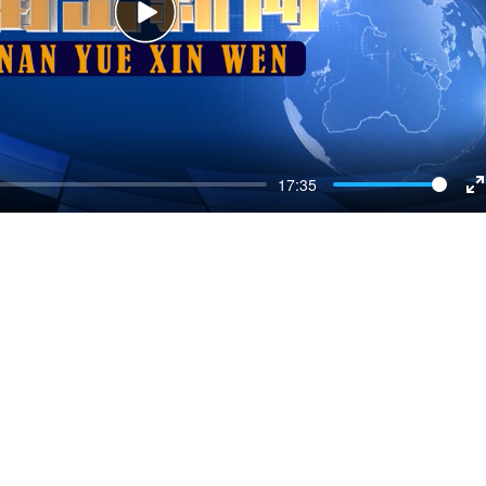
Play
17:35
E
f