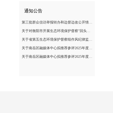
通知公告
第三批群众信访举报转办和边督边改公开情况一览表
关于对衡阳市开展生态环境保护督察“回头看”的公告
关于省第五生态环境保护督察组作风纪律监督举报方式的公告
关于南岳区融媒体中心拟推荐参评2025年度“湖南广播电视奖”县融专项奖评选作品的公示
关于南岳区融媒体中心拟推荐参评2025年度湖南新闻奖作品的公示