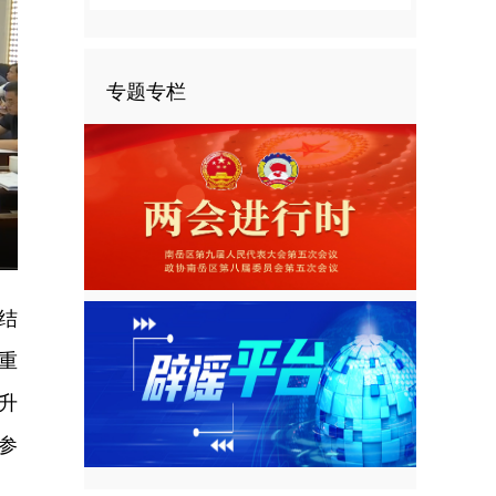
专题专栏
nter
ullscreen
结
重
升
参