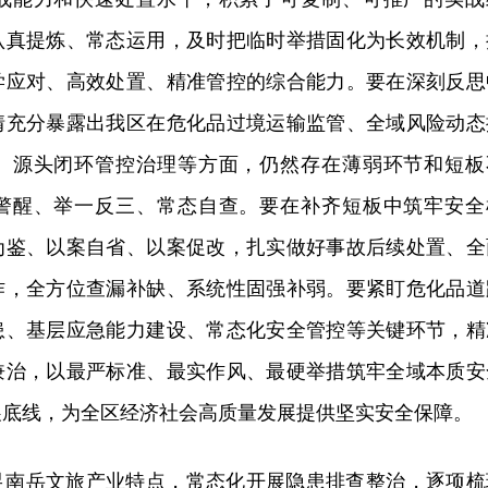
认真提炼、常态运用，及时把临时举措固化为长效机制，
学应对、高效处置、精准管控的综合能力。要在深刻反思
情充分暴露出我区在危化品过境运输监管、全域风险动态
、源头闭环管控治理等方面，仍然存在薄弱环节和短板
警醒、举一反三、常态自查。要在补齐短板中筑牢安全
为鉴、以案自省、以案促改，扎实做好事故后续处置、全
作，全方位查漏补缺、系统性固强补弱。要紧盯危化品道
患、基层应急能力建设、常态化安全管控等关键环节，精
兼治，以最严标准、最实作风、最硬举措筑牢全域本质安
展底线，为全区经济社会高质量发展提供坚实安全保障。
足南岳文旅产业特点，常态化开展隐患排查整治，逐项梳