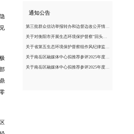
通知公告
隐
第三批群众信访举报转办和边督边改公开情况一览表
见
关于对衡阳市开展生态环境保护督察“回头看”的公告
关于省第五生态环境保护督察组作风纪律监督举报方式的公告
关于南岳区融媒体中心拟推荐参评2025年度“湖南广播电视奖”县融专项奖评选作品的公示
极
关于南岳区融媒体中心拟推荐参评2025年度湖南新闻奖作品的公示
部
鼎
零
区
经