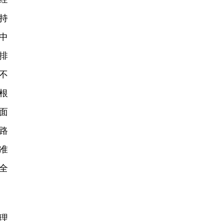
持
中
排
不
根
面
路
准
全
理