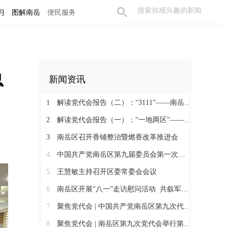
习
图解南岳
便民服务
总
新闻资讯
1
解读党代会报告（二）：“3111”——南岳未来五年的硬核目标
2
解读党代会报告（一）：“一地两区”——南岳未来五年的发展总坐标
3
南岳区召开香铺整治暨燃香改革推进会
4
中国共产党南岳区第九届委员会第一次全体会议召开 王慧敏当选为中共南岳区委书记
5
王慧敏主持召开区委常委会会议
6
南岳区开展“八一”走访慰问活动 共叙军民鱼水情
7
聚焦党代会 | 中国共产党南岳区第九次代表大会胜利闭幕
8
聚焦党代会 | 南岳区第九次党代会举行第二次全体会议