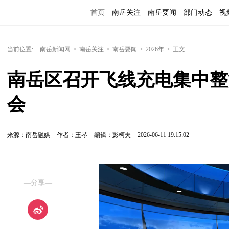
首页
南岳关注
南岳要闻
部门动态
视
便民服务
当前位置:
南岳新闻网
>
南岳关注
>
南岳要闻
>
2026年
>
正文
南岳区召开飞线充电集中整
会
来源：南岳融媒
作者：王琴
编辑：彭柯夫
2026-06-11 19:15:02
—分享—