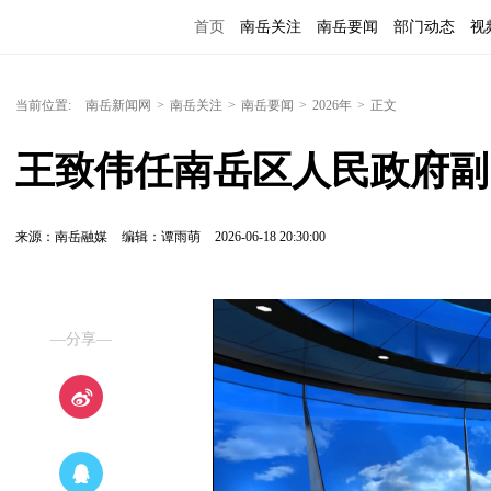
首页
南岳关注
南岳要闻
部门动态
视
便民服务
当前位置:
南岳新闻网
>
南岳关注
>
南岳要闻
>
2026年
>
正文
王致伟任南岳区人民政府副
来源：南岳融媒
编辑：谭雨萌
2026-06-18 20:30:00
—分享—