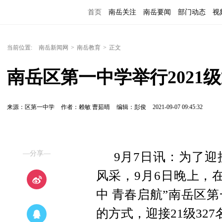
首页
南岳关注
南岳要闻
部门动态
视
便民服务
当前位置:
南岳新闻网
>
南岳教育
>
正文
南岳区第一中学举行2021
来源：区第一中学
作者：赖敏 曹茹晴
编辑：彭俊
2021-09-07 09:45:32
—分享—
9月7日讯：为了迎
风采，9月6日晚上，
中 青春启航”南岳区第
的方式，迎接21级32