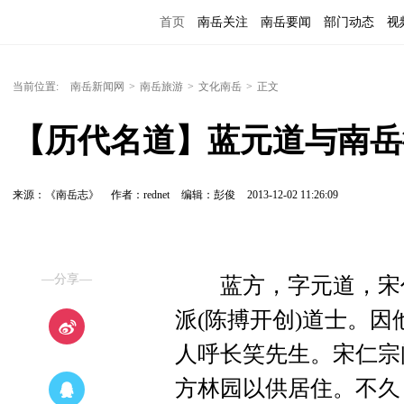
首页
南岳关注
南岳要闻
部门动态
视
便民服务
当前位置:
南岳新闻网
>
南岳旅游
>
文化南岳
>
正文
【历代名道】蓝元道与南岳
来源：《南岳志》
作者：rednet
编辑：彭俊
2013-12-02 11:26:09
—分享—
蓝方，字元道，宋代
派(陈搏开创)道士。
人呼长笑先生。宋仁宗
方林园以供居住。不久