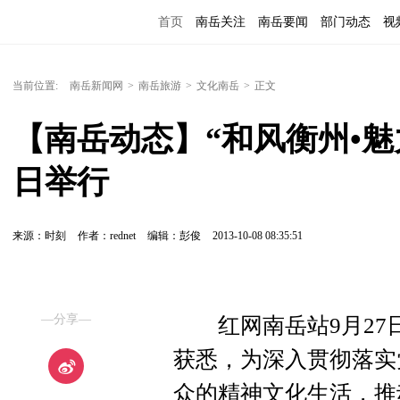
首页
南岳关注
南岳要闻
部门动态
视
便民服务
当前位置:
南岳新闻网
>
南岳旅游
>
文化南岳
>
正文
【南岳动态】“和风衡州•魅
日举行
来源：时刻
作者：rednet
编辑：彭俊
2013-10-08 08:35:51
—分享—
红网南岳站9月27日
获悉，为深入贯彻落实
众的精神文化生活，推