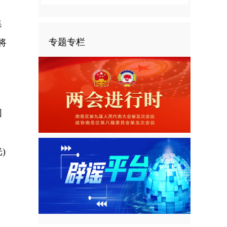
、
集
专题专栏
将
围
，
)