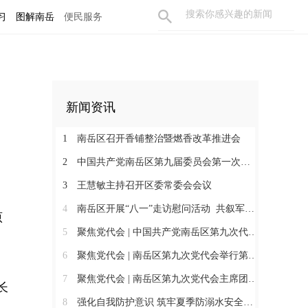
习
图解南岳
便民服务
新闻资讯
1
南岳区召开香铺整治暨燃香改革推进会
2
中国共产党南岳区第九届委员会第一次全体会议召开 王慧敏当选为中共南岳区委书记
3
王慧敏主持召开区委常委会会议
4
南岳区开展“八一”走访慰问活动 共叙军民鱼水情
原
5
聚焦党代会 | 中国共产党南岳区第九次代表大会胜利闭幕
6
聚焦党代会 | 南岳区第九次党代会举行第二次全体会议
7
聚焦党代会 | 南岳区第九次党代会主席团举行第五次会议
长
8
强化自我防护意识 筑牢夏季防溺水安全防线