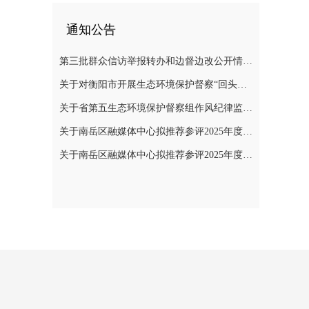
通知公告
第三批群众信访举报转办和边督边改公开情况一览表
关于对衡阳市开展生态环境保护督察“回头看”的公告
关于省第五生态环境保护督察组作风纪律监督举报方式的公告
关于南岳区融媒体中心拟推荐参评2025年度“湖南广播电视奖”县融专项奖评选作品的公示
关于南岳区融媒体中心拟推荐参评2025年度湖南新闻奖作品的公示