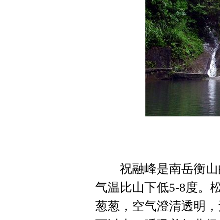
祝融峰是南岳衡山的最
气温比山下低5-8度
葱葱，空气澄清透明，