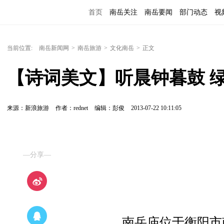
首页
南岳关注
南岳要闻
部门动态
视
便民服务
当前位置:
南岳新闻网
>
南岳旅游
>
文化南岳
>
正文
【诗词美文】听晨钟暮鼓 
来源：新浪旅游
作者：rednet
编辑：彭俊
2013-07-22 10:11:05
—分享—
南岳庙位于衡阳市南