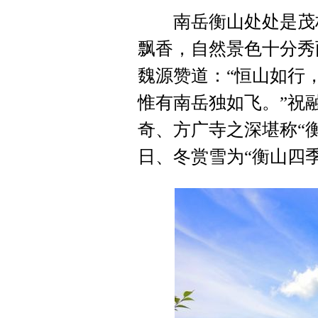
南岳衡山处处是茂林
飘香，自然景色十分秀
魏源赞道：“恒山如行
惟有南岳独如飞。”祝
奇、方广寺之深堪称“
日、冬赏雪为“衡山四季