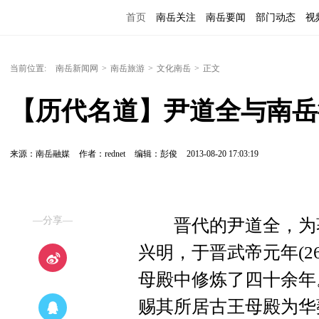
首页
南岳关注
南岳要闻
部门动态
视
便民服务
当前位置:
南岳新闻网
>
南岳旅游
>
文化南岳
>
正文
【历代名道】尹道全与南岳
来源：南岳融媒
作者：rednet
编辑：彭俊
2013-08-20 17:03:19
—分享—
晋代的尹道全，为著
兴明，于晋武帝元年(2
母殿中修炼了四十余年。
赐其所居古王母殿为华薮