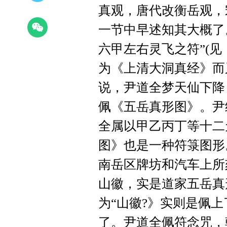
真观，唐代改衡岳观，
一节中早述知其大概了
六甲左右灵飞之符”(
为《上清大洞真经》而
说，尹道全梦天仙下降
佩《五岳真形图》。尹
全属以甲乙丙丁等十二
图》也是一种符箓图形
南岳区牌坊和汽车上所
山徽，实是道家五岳真
为“山徽?》实则是佩
了。尹道全佩符念咒，