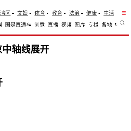
湾区
文娱
体育
教育
法治
健康
生活
刊
国是直通车
创意
直播
视频
图片
专栏
各地
京中轴线展开
开