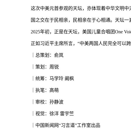
这次中美元首参观的天坛，亦体现着中华文明中天
国之交在于民相亲，民相亲在于心相通。天坛一直
2025年初，正是在天坛，美国儿童合唱团One V
正如习近平主席所言，“中美两国人民完全可以跨
｜总策划：俞岚
｜策划：周锐
｜统筹：马学玲 阚枫
｜执笔：高萌
｜审校：孙静波
｜视觉：徐洋 雷宇竺
｜中国新闻网“习言道”工作室出品