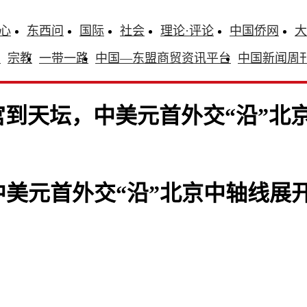
心
东西问
国际
社会
理论·评论
中国侨网
大
识
宗教
一带一路
中国—东盟商贸资讯平台
中国新闻周
到天坛，中美元首外交“沿”北
美元首外交“沿”北京中轴线展